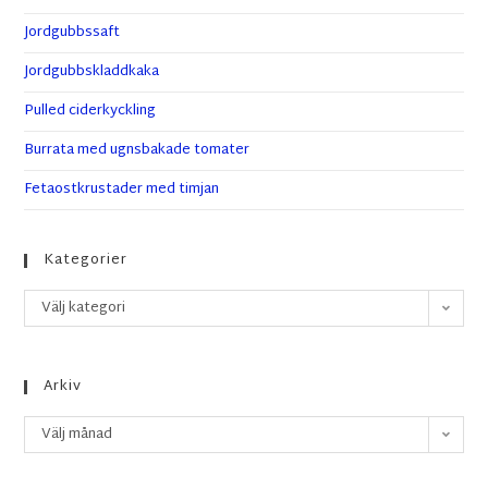
Jordgubbssaft
Jordgubbskladdkaka
Pulled ciderkyckling
Burrata med ugnsbakade tomater
Fetaostkrustader med timjan
Kategorier
Välj kategori
Arkiv
Välj månad