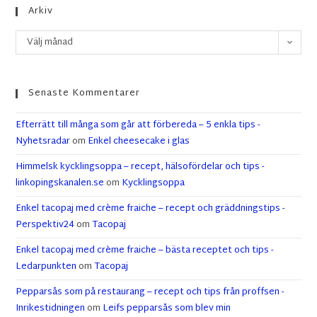
Arkiv
Välj månad
Senaste Kommentarer
Efterrätt till många som går att förbereda – 5 enkla tips -
Nyhetsradar
om
Enkel cheesecake i glas
Himmelsk kycklingsoppa – recept, hälsofördelar och tips -
linkopingskanalen.se
om
Kycklingsoppa
Enkel tacopaj med crème fraiche – recept och gräddningstips -
Perspektiv24
om
Tacopaj
Enkel tacopaj med crème fraiche – bästa receptet och tips -
Ledarpunkten
om
Tacopaj
Pepparsås som på restaurang – recept och tips från proffsen -
Inrikestidningen
om
Leifs pepparsås som blev min