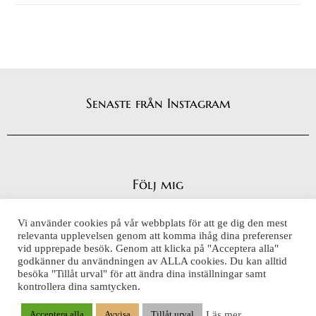
Senaste från Instagram
Följ mig
Vi använder cookies på vår webbplats för att ge dig den mest
relevanta upplevelsen genom att komma ihåg dina preferenser
vid upprepade besök. Genom att klicka på "Acceptera alla"
Integritetspolicy
godkänner du användningen av ALLA cookies. Du kan alltid
Cookiepolicy
besöka "Tillåt urval" för att ändra dina inställningar samt
kontrollera dina samtycken.
Läs mer
Acceptera alla
Avvisa
Tillåt urval