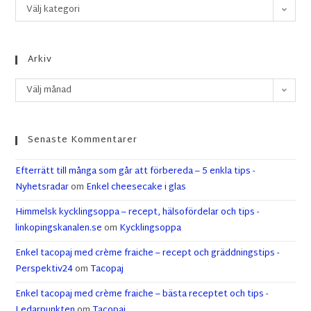
Välj kategori
Arkiv
Välj månad
Senaste Kommentarer
Efterrätt till många som går att förbereda – 5 enkla tips -
Nyhetsradar
om
Enkel cheesecake i glas
Himmelsk kycklingsoppa – recept, hälsofördelar och tips -
linkopingskanalen.se
om
Kycklingsoppa
Enkel tacopaj med crème fraiche – recept och gräddningstips -
Perspektiv24
om
Tacopaj
Enkel tacopaj med crème fraiche – bästa receptet och tips -
Ledarpunkten
om
Tacopaj