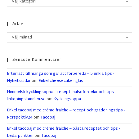
Välj kategori
Arkiv
Välj månad
Senaste Kommentarer
Efterrätt till många som går att förbereda – 5 enkla tips -
Nyhetsradar
om
Enkel cheesecake i glas
Himmelsk kycklingsoppa – recept, hälsofördelar och tips -
linkopingskanalen.se
om
Kycklingsoppa
Enkel tacopaj med crème fraiche – recept och gräddningstips -
Perspektiv24
om
Tacopaj
Enkel tacopaj med crème fraiche – bästa receptet och tips -
Ledarpunkten
om
Tacopaj