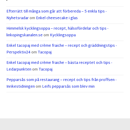
Efterrätt till många som går att förbereda – 5 enkla tips -
Nyhetsradar
om
Enkel cheesecake i glas
Himmelsk kycklingsoppa – recept, hälsofördelar och tips -
linkopingskanalen.se
om
Kycklingsoppa
Enkel tacopaj med crème fraiche – recept och gräddningstips -
Perspektiv24
om
Tacopaj
Enkel tacopaj med crème fraiche – bästa receptet och tips -
Ledarpunkten
om
Tacopaj
Pepparsås som på restaurang – recept och tips från proffsen -
Inrikestidningen
om
Leifs pepparsås som blev min