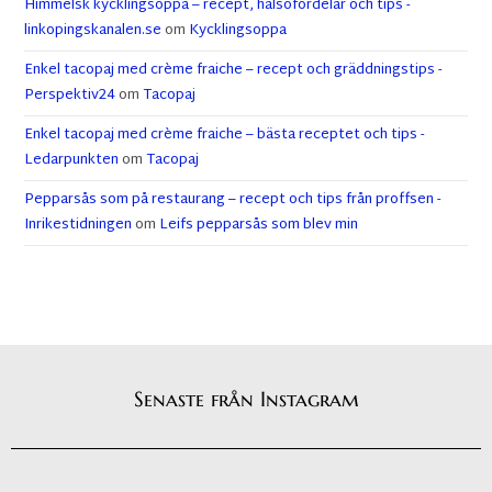
Himmelsk kycklingsoppa – recept, hälsofördelar och tips -
linkopingskanalen.se
om
Kycklingsoppa
Enkel tacopaj med crème fraiche – recept och gräddningstips -
Perspektiv24
om
Tacopaj
Enkel tacopaj med crème fraiche – bästa receptet och tips -
Ledarpunkten
om
Tacopaj
Pepparsås som på restaurang – recept och tips från proffsen -
Inrikestidningen
om
Leifs pepparsås som blev min
Senaste från Instagram