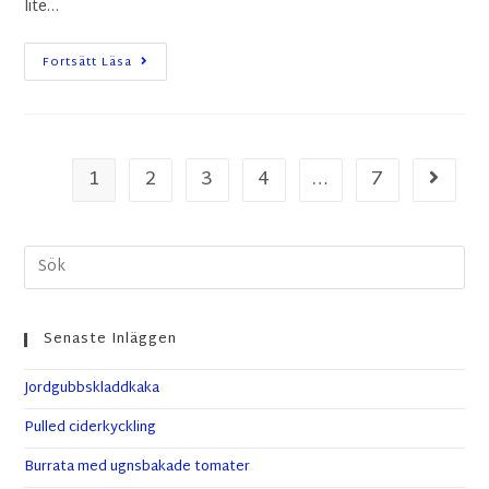
lite…
Fortsätt Läsa
1
2
3
4
…
7
Senaste Inläggen
Jordgubbskladdkaka
Pulled ciderkyckling
Burrata med ugnsbakade tomater