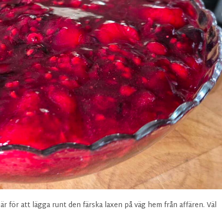
är för att lägga runt den färska laxen på väg hem från affären. Väl