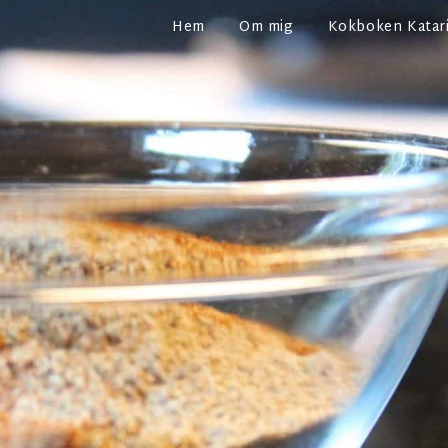
Hem
Om mig
Kokboken Katari