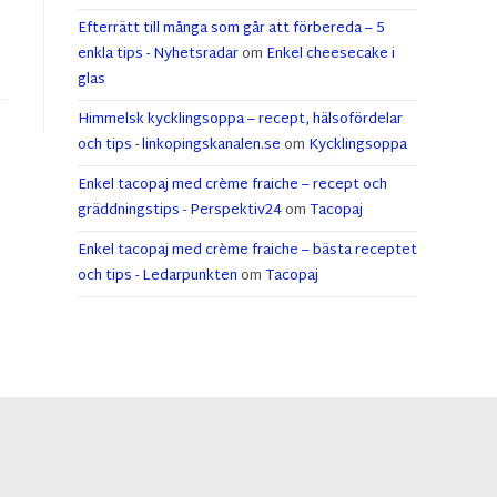
Efterrätt till många som går att förbereda – 5
enkla tips - Nyhetsradar
om
Enkel cheesecake i
glas
Himmelsk kycklingsoppa – recept, hälsofördelar
och tips - linkopingskanalen.se
om
Kycklingsoppa
Enkel tacopaj med crème fraiche – recept och
gräddningstips - Perspektiv24
om
Tacopaj
Enkel tacopaj med crème fraiche – bästa receptet
och tips - Ledarpunkten
om
Tacopaj