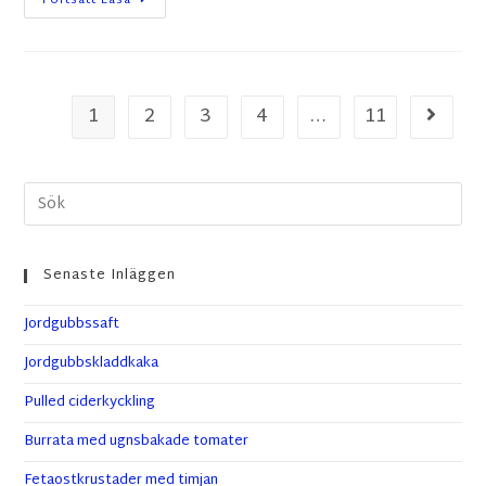
Fortsätt Läsa
1
2
3
4
…
11
Senaste Inläggen
Jordgubbssaft
Jordgubbskladdkaka
Pulled ciderkyckling
Burrata med ugnsbakade tomater
Fetaostkrustader med timjan