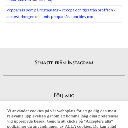
Ledarpunkten
om
Tacopaj
Pepparsås som på restaurang – recept och tips från proffsen -
Inrikestidningen
om
Leifs pepparsås som blev min
Senaste från Instagram
Följ mig
Vi använder cookies på vår webbplats för att ge dig den mest
relevanta upplevelsen genom att komma ihåg dina preferenser
vid upprepade besök. Genom att klicka på "Acceptera alla"
Integritetspolicy
godkänner du användningen av ALLA cookies. Du kan alltid