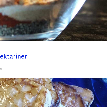
ektariner
er