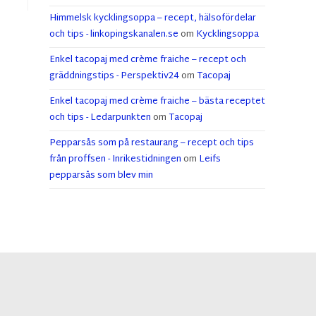
Himmelsk kycklingsoppa – recept, hälsofördelar
och tips - linkopingskanalen.se
om
Kycklingsoppa
Enkel tacopaj med crème fraiche – recept och
gräddningstips - Perspektiv24
om
Tacopaj
Enkel tacopaj med crème fraiche – bästa receptet
och tips - Ledarpunkten
om
Tacopaj
Pepparsås som på restaurang – recept och tips
från proffsen - Inrikestidningen
om
Leifs
pepparsås som blev min