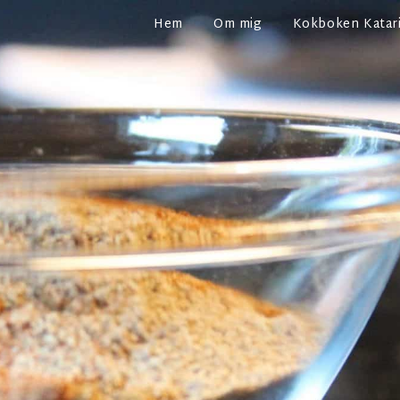
Hem
Om mig
Kokboken Katari