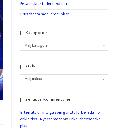
Fetaostkrustader med timjan
Bruschetta med jordgubbar
Kategorier
Välj kategori
Arkiv
Välj månad
Senaste Kommentarer
Efterrätt till många som går att förbereda – 5
enkla tips - Nyhetsradar
om
Enkel cheesecake i
glas