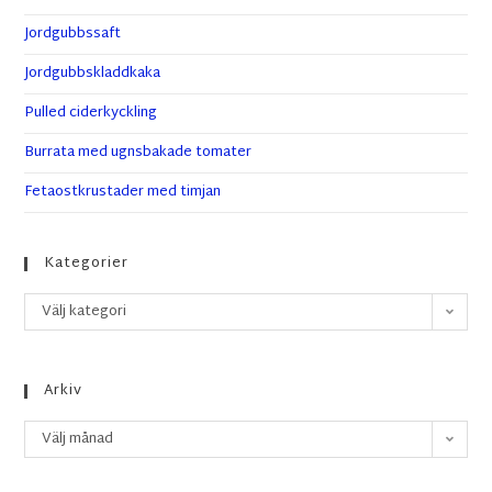
Jordgubbssaft
Jordgubbskladdkaka
Pulled ciderkyckling
Burrata med ugnsbakade tomater
Fetaostkrustader med timjan
Kategorier
Välj kategori
Arkiv
Välj månad