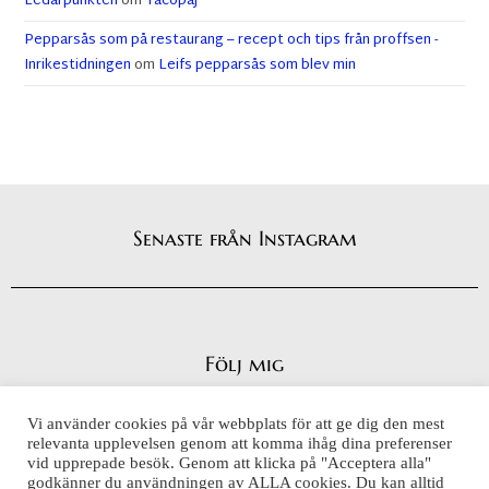
Ledarpunkten
om
Tacopaj
Pepparsås som på restaurang – recept och tips från proffsen -
Inrikestidningen
om
Leifs pepparsås som blev min
Senaste från Instagram
Följ mig
Vi använder cookies på vår webbplats för att ge dig den mest
relevanta upplevelsen genom att komma ihåg dina preferenser
vid upprepade besök. Genom att klicka på "Acceptera alla"
Integritetspolicy
godkänner du användningen av ALLA cookies. Du kan alltid