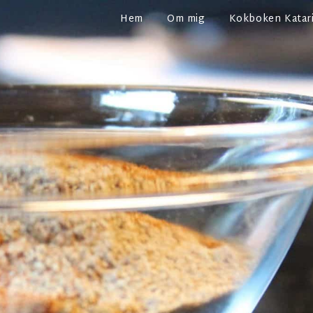
Hem
Om mig
Kokboken Katari