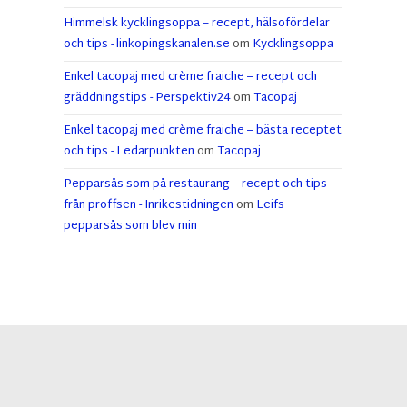
Himmelsk kycklingsoppa – recept, hälsofördelar
och tips - linkopingskanalen.se
om
Kycklingsoppa
Enkel tacopaj med crème fraiche – recept och
gräddningstips - Perspektiv24
om
Tacopaj
Enkel tacopaj med crème fraiche – bästa receptet
och tips - Ledarpunkten
om
Tacopaj
Pepparsås som på restaurang – recept och tips
från proffsen - Inrikestidningen
om
Leifs
pepparsås som blev min