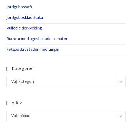
Jordgubbssaft
Jordgubbskladdkaka
Pulled ciderkyckling
Burrata med ugnsbakade tomater
Fetaostkrustader med timjan
Kategorier
Välj kategori
Arkiv
Välj månad