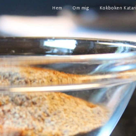
Hem
Om mig
Kokboken Katari