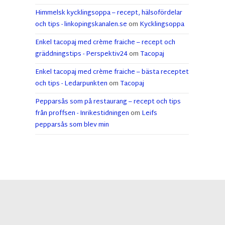
Himmelsk kycklingsoppa – recept, hälsofördelar
och tips - linkopingskanalen.se
om
Kycklingsoppa
Enkel tacopaj med crème fraiche – recept och
gräddningstips - Perspektiv24
om
Tacopaj
Enkel tacopaj med crème fraiche – bästa receptet
och tips - Ledarpunkten
om
Tacopaj
Pepparsås som på restaurang – recept och tips
från proffsen - Inrikestidningen
om
Leifs
pepparsås som blev min