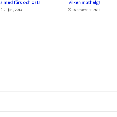
as med färs och ost!
Vilken mathelg!
20 juni, 2013
18 november, 2012