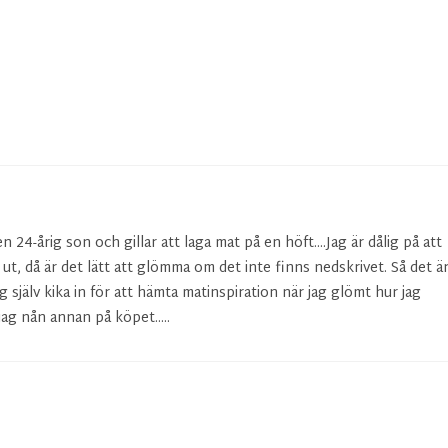
24-årig son och gillar att laga mat på en höft....Jag är dålig på att
r ut, då är det lätt att glömma om det inte finns nedskrivet. Så det ä
g själv kika in för att hämta matinspiration när jag glömt hur jag
ag nån annan på köpet.....