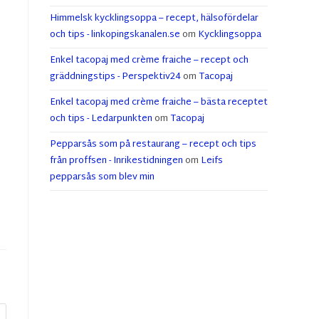
Himmelsk kycklingsoppa – recept, hälsofördelar
och tips - linkopingskanalen.se
om
Kycklingsoppa
Enkel tacopaj med crème fraiche – recept och
gräddningstips - Perspektiv24
om
Tacopaj
Enkel tacopaj med crème fraiche – bästa receptet
och tips - Ledarpunkten
om
Tacopaj
Pepparsås som på restaurang – recept och tips
från proffsen - Inrikestidningen
om
Leifs
pepparsås som blev min