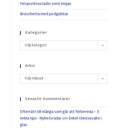
Fetaostkrustader med timjan
Bruschetta med jordgubbar
Kategorier
Välj kategori
Arkiv
r
Välj månad
Senaste Kommentarer
Efterrätt till många som går att förbereda – 5
enkla tips - Nyhetsradar
om
Enkel cheesecake i
glas