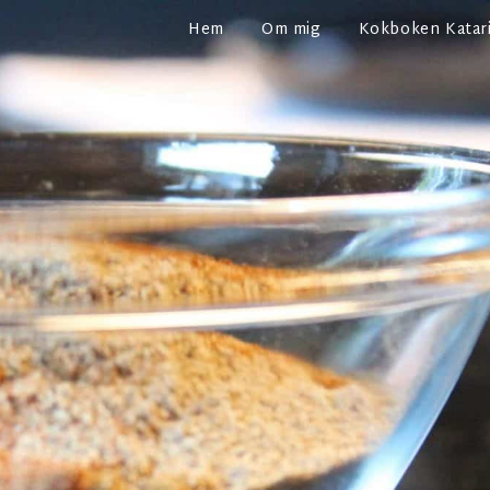
Hem
Om mig
Kokboken Katari