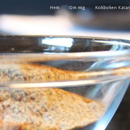
Hem
Om mig
Kokboken Katari