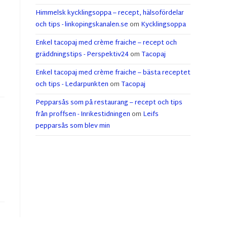
Himmelsk kycklingsoppa – recept, hälsofördelar
och tips - linkopingskanalen.se
om
Kycklingsoppa
Enkel tacopaj med crème fraiche – recept och
gräddningstips - Perspektiv24
om
Tacopaj
Enkel tacopaj med crème fraiche – bästa receptet
och tips - Ledarpunkten
om
Tacopaj
Pepparsås som på restaurang – recept och tips
från proffsen - Inrikestidningen
om
Leifs
pepparsås som blev min